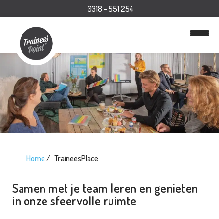
0318 - 551 254
Home
TraineesPlace
Samen met je team leren en genieten
in onze sfeervolle ruimte
H
o