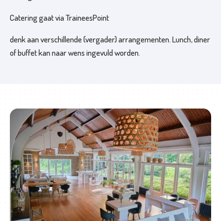
t
Catering gaat via TraineesPoint
O
denk aan verschillende (vergader) arrangementen. Lunch, diner
f
of buffet kan naar wens ingevuld worden.
f
e
r
t
e
a
a
n
v
r
a
g
e