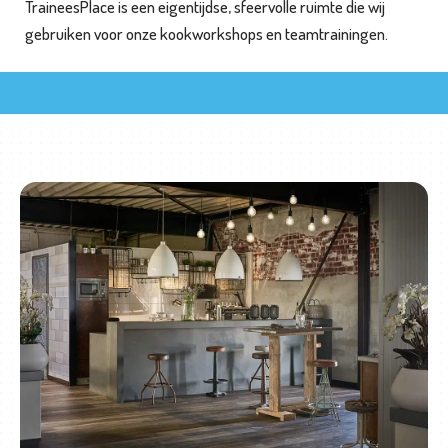
TraineesPlace is een eigentijdse, sfeervolle ruimte die wij
m
gebruiken voor onze kookworkshops en teamtrainingen.
e
T
e
a
m
t
r
a
i
n
i
n
g
e
n