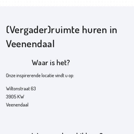
d
i
n
(Vergader)ruimte huren in
g
Veenendaal
K
o
o
Waar is het?
k
w
Onze inspirerende locatie vindt u op:
o
Wiltonstraat 63
r
3905 KW
k
Veenendaal
s
h
o
p