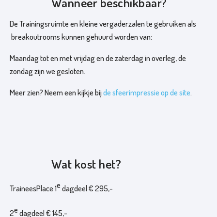
Wanneer beschikbaar?
s
De Trainingsruimte en kleine vergaderzalen te gebruiken als
O
breakoutrooms kunnen gehuurd worden van:
v
Maandag tot en met vrijdag en de zaterdag in overleg, de
e
zondag zijn we gesloten.
r
o
Meer zien? Neem een kijkje bij
de sfeerimpressie op de site
.
n
s
C
o
Wat kost het?
n
t
e
TraineesPlace 1
dagdeel € 295,-
a
c
e
2
dagdeel € 145,-