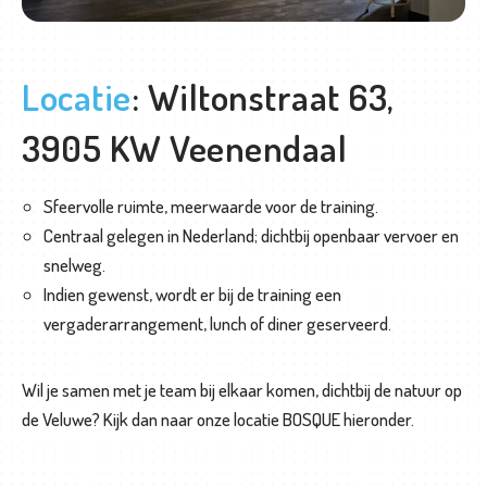
L
Locatie
: Wiltonstraat 63,
o
o
3905 KW Veenendaal
p
b
a
Sfeervolle ruimte, meerwaarde voor de training.
a
Centraal gelegen in Nederland; dichtbij openbaar vervoer en
n
snelweg.
b
Indien gewenst, wordt er bij de training een
e
vergaderarrangement, lunch of diner geserveerd.
g
e
Wil je samen met je team bij elkaar komen, dichtbij de natuur op
l
de Veluwe? Kijk dan naar onze locatie BOSQUE hieronder.
e
i