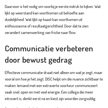
v
Daarvoor is het nodig om voorbij je eerste indruk te kijken. Wat
e
lijkt op weerstand kan voortkomen uit behoefte aan
r
duidelijkheid. Wat lijkt op haast kan voortkomen uit
o
enthousiasme of resultaatgerichtheid. Door dat te zien
n
verandert samenwerking van frictie naar flow.
s
Communicatie verbeteren
C
o
door bewust gedrag
n
t
Effectieve communicatie draait niet alleen om wat je zegt, maar
a
vooral om hoe je het zegt. DISC helpt om die nuance zichtbaar te
c
maken. Iemand met een extraverte voorkeur communiceert
t
vaak snel, open en met veel energie. Een collega die meer
introvert is, denkt eerst na en kiest zijn woorden zorgvuldig.
O