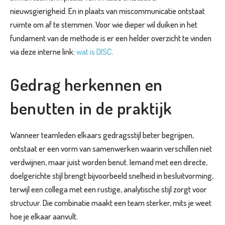
g
nieuwsgierigheid. En in plaats van miscommunicatie ontstaat
ruimte om af te stemmen. Voor wie dieper wil duiken in het
K
fundament van de methode is er een helder overzicht te vinden
o
via deze interne link:
wat is DISC
.
o
k
Gedrag herkennen en
w
o
benutten in de praktijk
r
k
Wanneer teamleden elkaars gedragsstijl beter begrijpen,
s
ontstaat er een vorm van samenwerken waarin verschillen niet
h
verdwijnen, maar juist worden benut. Iemand met een directe,
o
doelgerichte stijl brengt bijvoorbeeld snelheid in besluitvorming,
p
terwijl een collega met een rustige, analytische stijl zorgt voor
s
structuur. Die combinatie maakt een team sterker, mits je weet
hoe je elkaar aanvult.
O