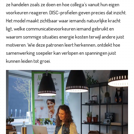
ze handelen zoals ze doen en hoe collega’s vanuit hun eigen
T
voorkeuren reageren. DISC-profielen geven precies dat inzicht.
e
Het model maakt zichtbaar waar iemands natuurlijke kracht
a
ligt, welke communicatievoorkeuren iemand gebruikt en
m
waarom sommige situaties energie kosten terwijl andere juist
t
motiveren. Wie deze patronen leert herkennen, ontdekt hoe
r
samenwerking soepeler kan verlopen en spanningen juist
a
kunnen leiden tot groei.
i
n
i
n
g
e
n
L
o