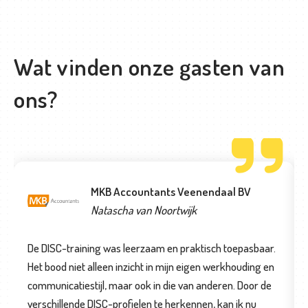
a
m
T
m
m
C
e
H
r
Wat vinden onze gasten van
A
ons?
MKB Accountants Veenendaal BV
Natascha van Noortwijk
De DISC-training was leerzaam en praktisch toepasbaar.
Het bood niet alleen inzicht in mijn eigen werkhouding en
communicatiestijl, maar ook in die van anderen. Door de
verschillende DISC-profielen te herkennen, kan ik nu