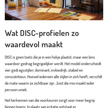
o
p
b
a
Wat DISC-profielen zo
a
n
waardevol maakt
b
e
DISC is geen toets die je in een hokje plaatst, maar een lens
g
waardoor gedrag begrijpelijker wordt. Het model onderscheidt
e
vier gedragsstijlen: dominant, invloedrijk, stabiel en
l
consciëntieus. Hoewel iedereen alle stijlen in zich heeft, verschilt
e
de mate waarin ze zichtbaar zijn. Juist die mix maakt ieder
i
persoon uniek.
d
i
Het herkennen van die voorkeuren zorgt voor meer begrip
n
binnen teams. In plaats van irritatie ontstaat er