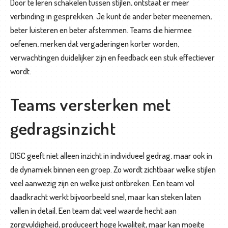
f
Door te leren schakelen tussen stijlen, ontstaat er meer
f
verbinding in gesprekken. Je kunt de ander beter meenemen,
e
beter luisteren en beter afstemmen. Teams die hiermee
r
oefenen, merken dat vergaderingen korter worden,
t
verwachtingen duidelijker zijn en feedback een stuk effectiever
e
wordt.
a
a
Teams versterken met
n
gedragsinzicht
v
r
a
DISC geeft niet alleen inzicht in individueel gedrag, maar ook in
g
de dynamiek binnen een groep. Zo wordt zichtbaar welke stijlen
e
veel aanwezig zijn en welke juist ontbreken. Een team vol
n
daadkracht werkt bijvoorbeeld snel, maar kan steken laten
vallen in detail. Een team dat veel waarde hecht aan
zorgvuldigheid, produceert hoge kwaliteit, maar kan moeite