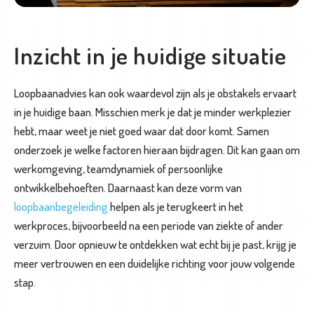
O
Inzicht in je huidige situatie
v
e
r
Loopbaanadvies kan ook waardevol zijn als je obstakels ervaart
o
in je huidige baan. Misschien merk je dat je minder werkplezier
n
hebt, maar weet je niet goed waar dat door komt. Samen
s
onderzoek je welke factoren hieraan bijdragen. Dit kan gaan om
werkomgeving, teamdynamiek of persoonlijke
C
ontwikkelbehoeften. Daarnaast kan deze vorm van
o
loopbaanbegeleiding
helpen als je terugkeert in het
n
werkproces, bijvoorbeeld na een periode van ziekte of ander
t
verzuim. Door opnieuw te ontdekken wat echt bij je past, krijg je
a
meer vertrouwen en een duidelijke richting voor jouw volgende
c
stap.
t