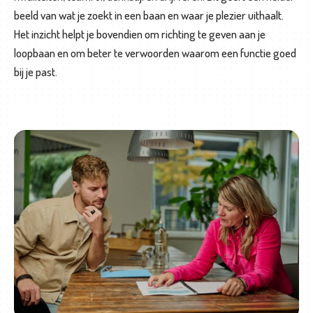
i
beeld van wat je zoekt in een baan en waar je plezier uithaalt.
n
Het inzicht helpt je bovendien om richting te geven aan je
g
loopbaan en om beter te verwoorden waarom een functie goed
bij je past.
K
o
o
k
w
o
r
k
s
h
o
p
s