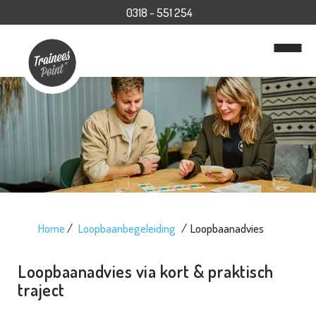
0318 - 551 254
Home
Loopbaanbegeleiding
Loopbaanadvies
Loopbaanadvies via kort & praktisch
H
traject
o
m