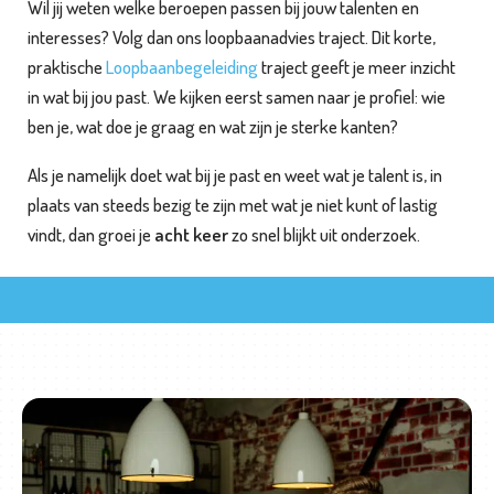
Wil jij weten welke beroepen passen bij jouw talenten en
e
interesses? Volg dan ons loopbaanadvies traject. Dit korte,
praktische
Loopbaanbegeleiding
traject geeft je meer inzicht
T
in wat bij jou past. We kijken eerst samen naar je profiel: wie
e
ben je, wat doe je graag en wat zijn je sterke kanten?
a
m
Als je namelijk doet wat bij je past en weet wat je talent is, in
t
plaats van steeds bezig te zijn met wat je niet kunt of lastig
r
vindt, dan groei je
acht keer
zo snel blijkt uit onderzoek.
a
i
n
i
n
g
e
n