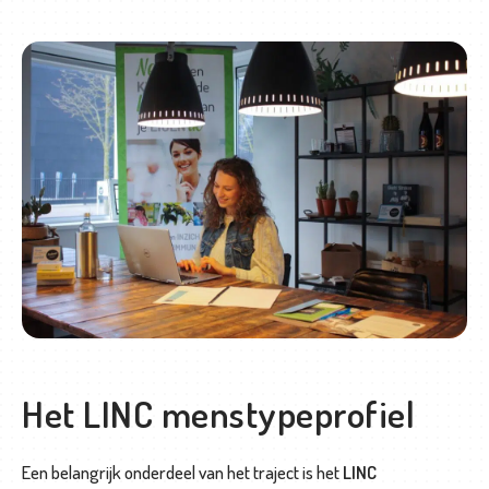
O
f
f
e
r
t
e
a
a
n
v
r
a
Het LINC menstypeprofiel
g
e
Een belangrijk onderdeel van het traject is het
LINC
n