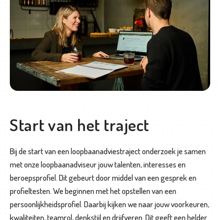
L
o
o
p
b
a
a
n
Start van het traject
b
e
g
Bij de start van een loopbaanadviestraject onderzoek je samen
e
met onze loopbaanadviseur jouw talenten, interesses en
l
beroepsprofiel. Dit gebeurt door middel van een gesprek en
e
profieltesten. We beginnen met het opstellen van een
i
persoonlijkheidsprofiel. Daarbij kijken we naar jouw voorkeuren,
d
kwaliteiten, teamrol, denkstijl en drijfveren. Dit geeft een helder