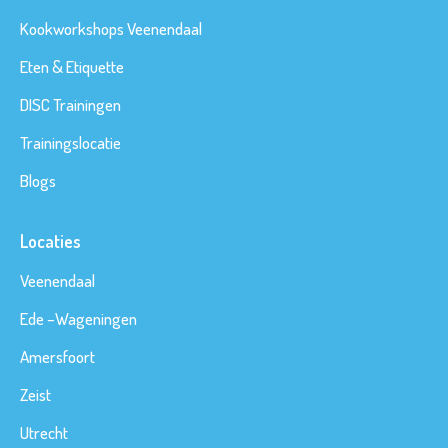
s
Kookworkshops Veenendaal
C
Eten & Etiquette
o
DISC Trainingen
n
t
Trainingslocatie
a
Blogs
c
t
Locaties
O
Veenendaal
f
Ede
–
Wageningen
f
Amersfoort
e
r
Zeist
t
Utrecht
e