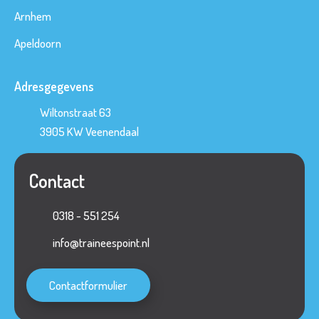
a
Arnhem
a
Apeldoorn
n
v
Adresgegevens
r
a
Wiltonstraat 63
g
3905 KW
Veenendaal
e
n
Contact
0318 - 551 254
info@traineespoint.nl
Contactformulier