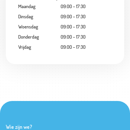
Maandag
09:00 – 17:30
w
o
Dinsdag
09:00 – 17:30
r
Woensdag
09:00 – 17:30
k
Donderdag
09:00 – 17:30
s
h
Vrijdag
09:00 – 17:30
o
p
s
O
v
e
r
o
n
Wie zijn we?