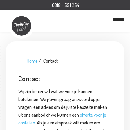
0318 - 551 254
H
Home
Contact
o
m
e
Contact
Wij zijn benieuwd wat we voor je kunnen
T
betekenen. We geven graag antwoord op je
e
vragen, een advies om de juiste keuze te maken
a
uit ons aanbod of we kunnen een
offerte voor je
m
opstellen
. Als je een afspraak wilt maken om
t