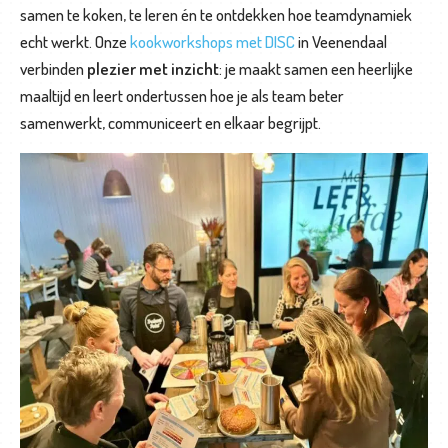
samen te koken, te leren én te ontdekken hoe teamdynamiek
echt werkt. Onze
kookworkshops met DISC
in Veenendaal
T
verbinden
plezier met inzicht
: je maakt samen een heerlijke
e
maaltijd en leert ondertussen hoe je als team beter
a
samenwerkt, communiceert en elkaar begrijpt.
m
t
r
a
i
n
i
n
g
e
n
L