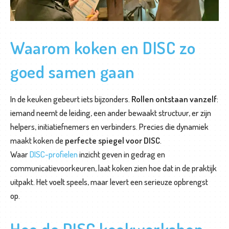
o
o
p
Waarom koken en DISC zo
b
goed samen gaan
a
a
n
In de keuken gebeurt iets bijzonders.
Rollen ontstaan vanzelf
:
b
iemand neemt de leiding, een ander bewaakt structuur, er zijn
e
helpers, initiatiefnemers en verbinders. Precies die dynamiek
g
maakt koken de
perfecte spiegel voor DISC
.
e
Waar
DISC-profielen
inzicht geven in gedrag en
l
communicatievoorkeuren, laat koken zien hoe dat in de praktijk
e
uitpakt. Het voelt speels, maar levert een serieuze opbrengst
i
op.
d
i
Hoe de DISC kookworkshop