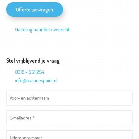
Offerte aanvragen
Ga terug naar het overzicht
Stel vrijblijvend je vraag
0318 - 551 254
info@traineespoint.nl
V
o
o
E
r
-
-
m
e
T
a