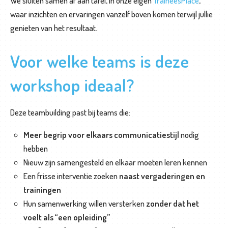
We sluiten samen af aan tafel, in onze eigen
TraineesPlace
,
O
waar inzichten en ervaringen vanzelf boven komen terwijl jullie
v
genieten van het resultaat.
e
r
Voor welke teams is deze
o
n
workshop ideaal?
s
Deze teambuilding past bij teams die:
C
o
Meer begrip voor elkaars communicatiestijl
nodig
n
hebben
t
Nieuw zijn samengesteld en elkaar moeten leren kennen
a
Een frisse interventie zoeken
naast vergaderingen en
c
trainingen
t
Hun samenwerking willen versterken
zonder dat het
voelt als “een opleiding”