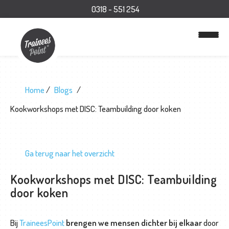
0318 - 551 254
Home
Blogs
Kookworkshops met DISC: Teambuilding door koken
Ga terug naar het overzicht
Kookworkshops met DISC: Teambuilding
H
door koken
o
m
Bij
TraineesPoint
brengen we mensen dichter bij elkaar
door
e