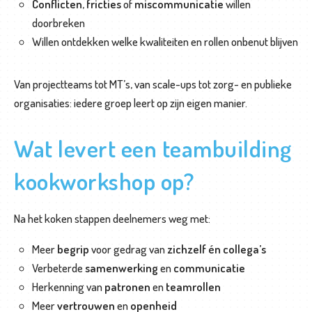
O
Conflicten
,
fricties
of
miscommunicatie
willen
f
doorbreken
f
Willen ontdekken welke kwaliteiten en rollen onbenut blijven
e
r
Van projectteams tot MT’s, van scale-ups tot zorg- en publieke
t
organisaties: iedere groep leert op zijn eigen manier.
e
a
Wat levert een teambuilding
a
n
kookworkshop op?
v
r
Na het koken stappen deelnemers weg met:
a
g
Meer
begrip
voor gedrag van
zichzelf én collega’s
e
Verbeterde
samenwerking
en
communicatie
n
Herkenning van
patronen
en
teamrollen
Meer
vertrouwen
en
openheid