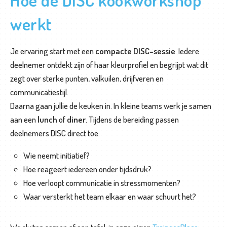
n
werkt
g
K
Je ervaring start met een
compacte DISC-sessie
. Iedere
o
deelnemer ontdekt zijn of haar kleurprofiel en begrijpt wat dit
o
zegt over sterke punten, valkuilen, drijfveren en
k
communicatiestijl.
w
Daarna gaan jullie de keuken in. In kleine teams werk je samen
o
aan een
lunch
of
diner
. Tijdens de bereiding passen
r
deelnemers DISC direct toe:
k
Wie neemt initiatief?
s
Hoe reageert iedereen onder tijdsdruk?
h
Hoe verloopt communicatie in stressmomenten?
o
Waar versterkt het team elkaar en waar schuurt het?
p
s